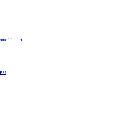
orumlulukları
ESİ