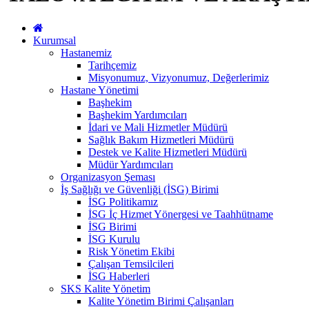
Kurumsal
Hastanemiz
Tarihçemiz
Misyonumuz, Vizyonumuz, Değerlerimiz
Hastane Yönetimi
Başhekim
Başhekim Yardımcıları
İdari ve Mali Hizmetler Müdürü
Sağlık Bakım Hizmetleri Müdürü
Destek ve Kalite Hizmetleri Müdürü
Müdür Yardımcıları
Organizasyon Şeması
İş Sağlığı ve Güvenliği (İSG) Birimi
İSG Politikamız
İSG İç Hizmet Yönergesi ve Taahhütname
İSG Birimi
İSG Kurulu
Risk Yönetim Ekibi
Çalışan Temsilcileri
İSG Haberleri
SKS Kalite Yönetim
Kalite Yönetim Birimi Çalışanları