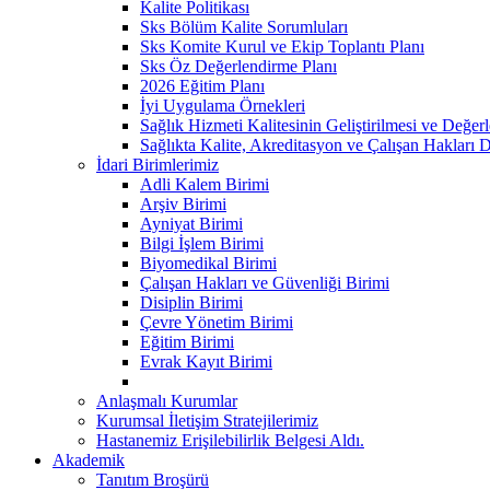
Kalite Politikası
Sks Bölüm Kalite Sorumluları
Sks Komite Kurul ve Ekip Toplantı Planı
Sks Öz Değerlendirme Planı
2026 Eğitim Planı
İyi Uygulama Örnekleri
Sağlık Hizmeti Kalitesinin Geliştirilmesi ve Değe
Sağlıkta Kalite, Akreditasyon ve Çalışan Hakları D
İdari Birimlerimiz
Adli Kalem Birimi
Arşiv Birimi
Ayniyat Birimi
Bilgi İşlem Birimi
Biyomedikal Birimi
Çalışan Hakları ve Güvenliği Birimi
Disiplin Birimi
Çevre Yönetim Birimi
Eğitim Birimi
Evrak Kayıt Birimi
Anlaşmalı Kurumlar
Kurumsal İletişim Stratejilerimiz
Hastanemiz Erişilebilirlik Belgesi Aldı.
Akademik
Tanıtım Broşürü