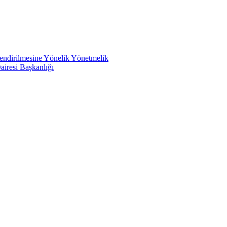
rlendirilmesine Yönelik Yönetmelik
airesi Başkanlığı