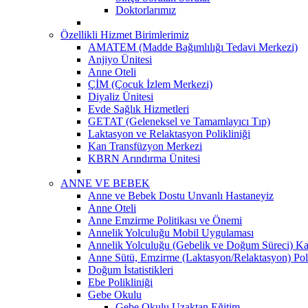
Doktorlarımız
Özellikli Hizmet Birimlerimiz
AMATEM (Madde Bağımlılığı Tedavi Merkezi)
Anjiyo Ünitesi
Anne Oteli
ÇİM (Çocuk İzlem Merkezi)
Diyaliz Ünitesi
Evde Sağlık Hizmetleri
GETAT (Geleneksel ve Tamamlayıcı Tıp)
Laktasyon ve Relaktasyon Polikliniği
Kan Transfüzyon Merkezi
KBRN Arındırma Ünitesi
ANNE VE BEBEK
Anne ve Bebek Dostu Unvanlı Hastaneyiz
Anne Oteli
Anne Emzirme Politikası ve Önemi
Annelik Yolculuğu Mobil Uygulaması
Annelik Yolculuğu (Gebelik ve Doğum Süreci) Ka
Anne Sütü, Emzirme (Laktasyon/Relaktasyon) Poli
Doğum İstatistikleri
Ebe Polikliniği
Gebe Okulu
Gebe Okulu Uzaktan Eğitim