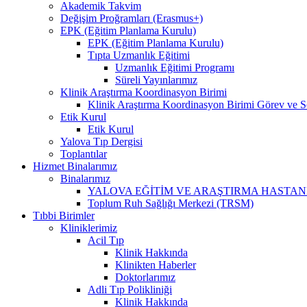
Akademik Takvim
Değişim Proğramları (Erasmus+)
EPK (Eğitim Planlama Kurulu)
EPK (Eğitim Planlama Kurulu)
Tıpta Uzmanlık Eğitimi
Uzmanlık Eğitimi Programı
Süreli Yayınlarımız
Klinik Araştırma Koordinasyon Birimi
Klinik Araştırma Koordinasyon Birimi Görev ve S
Etik Kurul
Etik Kurul
Yalova Tıp Dergisi
Toplantılar
Hizmet Binalarımız
Binalarımız
YALOVA EĞİTİM VE ARAŞTIRMA HASTAN
Toplum Ruh Sağlığı Merkezi (TRSM)
Tıbbi Birimler
Kliniklerimiz
Acil Tıp
Klinik Hakkında
Klinikten Haberler
Doktorlarımız
Adli Tıp Polikliniği
Klinik Hakkında