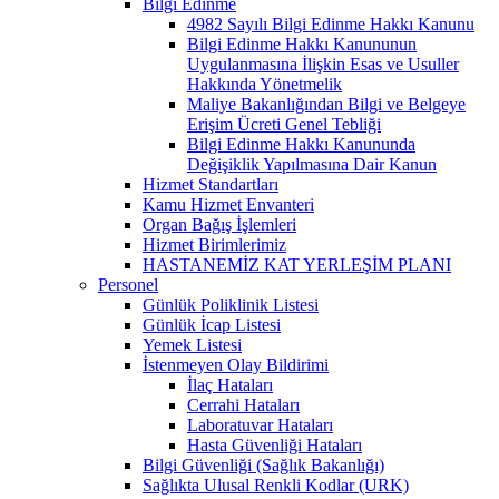
Bilgi Edinme
4982 Sayılı Bilgi Edinme Hakkı Kanunu
Bilgi Edinme Hakkı Kanununun
Uygulanmasına İlişkin Esas ve Usuller
Hakkında Yönetmelik
Maliye Bakanlığından Bilgi ve Belgeye
Erişim Ücreti Genel Tebliği
Bilgi Edinme Hakkı Kanununda
Değişiklik Yapılmasına Dair Kanun
Hizmet Standartları
Kamu Hizmet Envanteri
Organ Bağış İşlemleri
Hizmet Birimlerimiz
HASTANEMİZ KAT YERLEŞİM PLANI
Personel
Günlük Poliklinik Listesi
Günlük İcap Listesi
Yemek Listesi
İstenmeyen Olay Bildirimi
İlaç Hataları
Cerrahi Hataları
Laboratuvar Hataları
Hasta Güvenliği Hataları
Bilgi Güvenliği (Sağlık Bakanlığı)
Sağlıkta Ulusal Renkli Kodlar (URK)