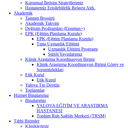
Kurumsal İletişim Stratejilerimiz
Hastanemiz Erişilebilirlik Belgesi Aldı.
Akademik
Tanıtım Broşürü
Akademik Takvim
Değişim Proğramları (Erasmus+)
EPK (Eğitim Planlama Kurulu)
EPK (Eğitim Planlama Kurulu)
Tıpta Uzmanlık Eğitimi
Uzmanlık Eğitimi Programı
Süreli Yayınlarımız
Klinik Araştırma Koordinasyon Birimi
Klinik Araştırma Koordinasyon Birimi Görev ve
Sorumlulukları
Etik Kurul
Etik Kurul
Yalova Tıp Dergisi
Toplantılar
Hizmet Binalarımız
Binalarımız
YALOVA EĞİTİM VE ARAŞTIRMA
HASTANESİ
Toplum Ruh Sağlığı Merkezi (TRSM)
Tıbbi Birimler
Kliniklerimiz