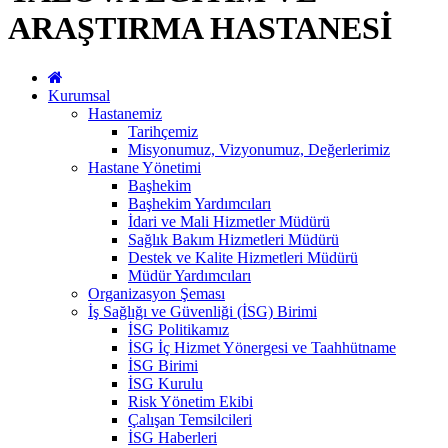
ARAŞTIRMA HASTANESİ
Kurumsal
Hastanemiz
Tarihçemiz
Misyonumuz, Vizyonumuz, Değerlerimiz
Hastane Yönetimi
Başhekim
Başhekim Yardımcıları
İdari ve Mali Hizmetler Müdürü
Sağlık Bakım Hizmetleri Müdürü
Destek ve Kalite Hizmetleri Müdürü
Müdür Yardımcıları
Organizasyon Şeması
İş Sağlığı ve Güvenliği (İSG) Birimi
İSG Politikamız
İSG İç Hizmet Yönergesi ve Taahhütname
İSG Birimi
İSG Kurulu
Risk Yönetim Ekibi
Çalışan Temsilcileri
İSG Haberleri