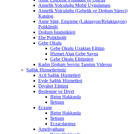
Annelik Yolculuğu Mobil Uygulaması
Annelik Yolculuğu (Gebelik ve Doğum Süreci)
Katalog
Anne Sütü, Emzirme (Laktasyon/Relaktasyon)
Polikliniği
Doğum İstatistikleri
Ebe Polikliniği
Gebe Okulu
Gebe Okulu Uzaktan Eğitim
Hizmet Alan Gebe Sayısı
Gebe Okulu Eğitimleri
Kadın Doğum Servisi Tanıtım Videosu
Sağlık Hizmetlerimiz
Acil Sağlık Hizmetleri
Evde Sağlık Hizmetleri
Diyabet Eğitimi
Beslenme ve Diyet
Birim Hakkında
İletişim
Eczane
Birim Hakkında
İletişim
Eczacılarımız
Ameliyathane