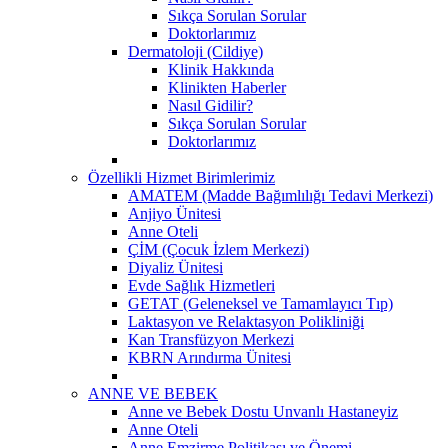
Sıkça Sorulan Sorular
Doktorlarımız
Dermatoloji (Cildiye)
Klinik Hakkında
Klinikten Haberler
Nasıl Gidilir?
Sıkça Sorulan Sorular
Doktorlarımız
Özellikli Hizmet Birimlerimiz
AMATEM (Madde Bağımlılığı Tedavi Merkezi)
Anjiyo Ünitesi
Anne Oteli
ÇİM (Çocuk İzlem Merkezi)
Diyaliz Ünitesi
Evde Sağlık Hizmetleri
GETAT (Geleneksel ve Tamamlayıcı Tıp)
Laktasyon ve Relaktasyon Polikliniği
Kan Transfüzyon Merkezi
KBRN Arındırma Ünitesi
ANNE VE BEBEK
Anne ve Bebek Dostu Unvanlı Hastaneyiz
Anne Oteli
Anne Emzirme Politikası ve Önemi