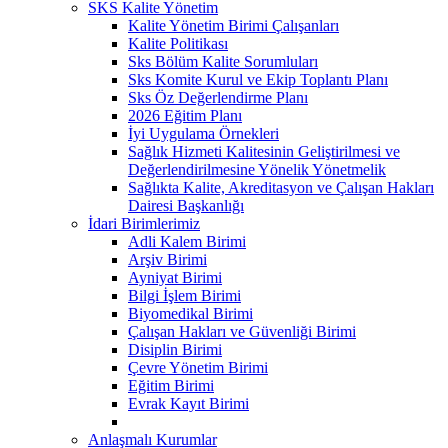
SKS Kalite Yönetim
Kalite Yönetim Birimi Çalışanları
Kalite Politikası
Sks Bölüm Kalite Sorumluları
Sks Komite Kurul ve Ekip Toplantı Planı
Sks Öz Değerlendirme Planı
2026 Eğitim Planı
İyi Uygulama Örnekleri
Sağlık Hizmeti Kalitesinin Geliştirilmesi ve
Değerlendirilmesine Yönelik Yönetmelik
Sağlıkta Kalite, Akreditasyon ve Çalışan Hakları
Dairesi Başkanlığı
İdari Birimlerimiz
Adli Kalem Birimi
Arşiv Birimi
Ayniyat Birimi
Bilgi İşlem Birimi
Biyomedikal Birimi
Çalışan Hakları ve Güvenliği Birimi
Disiplin Birimi
Çevre Yönetim Birimi
Eğitim Birimi
Evrak Kayıt Birimi
Anlaşmalı Kurumlar