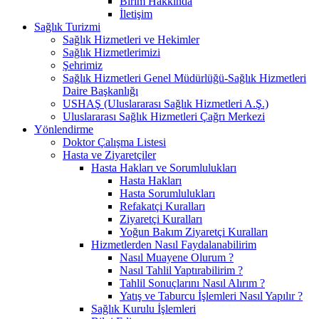
Birim Hakkında
İletişim
Sağlık Turizmi
Sağlık Hizmetleri ve Hekimler
Sağlık Hizmetlerimizi
Şehrimiz
Sağlık Hizmetleri Genel Müdürlüğü-Sağlık Hizmetleri
Daire Başkanlığı
USHAŞ (Uluslararası Sağlık Hizmetleri A.Ş.)
Uluslararası Sağlık Hizmetleri Çağrı Merkezi
Yönlendirme
Doktor Çalışma Listesi
Hasta ve Ziyaretçiler
Hasta Hakları ve Sorumlulukları
Hasta Hakları
Hasta Sorumlulukları
Refakatçi Kuralları
Ziyaretçi Kuralları
Yoğun Bakım Ziyaretçi Kuralları
Hizmetlerden Nasıl Faydalanabilirim
Nasıl Muayene Olurum ?​
Nasıl Tahlil Yaptırabilirim ?
Tahlil Sonuçlarını Nasıl Alırım ?
Yatış ve Taburcu İşlemleri Nasıl Yapılır ?
Sağlık Kurulu İşlemleri