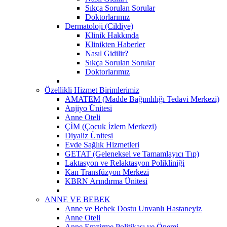
Sıkça Sorulan Sorular
Doktorlarımız
Dermatoloji (Cildiye)
Klinik Hakkında
Klinikten Haberler
Nasıl Gidilir?
Sıkça Sorulan Sorular
Doktorlarımız
Özellikli Hizmet Birimlerimiz
AMATEM (Madde Bağımlılığı Tedavi Merkezi)
Anjiyo Ünitesi
Anne Oteli
ÇİM (Çocuk İzlem Merkezi)
Diyaliz Ünitesi
Evde Sağlık Hizmetleri
GETAT (Geleneksel ve Tamamlayıcı Tıp)
Laktasyon ve Relaktasyon Polikliniği
Kan Transfüzyon Merkezi
KBRN Arındırma Ünitesi
ANNE VE BEBEK
Anne ve Bebek Dostu Unvanlı Hastaneyiz
Anne Oteli
Anne Emzirme Politikası ve Önemi