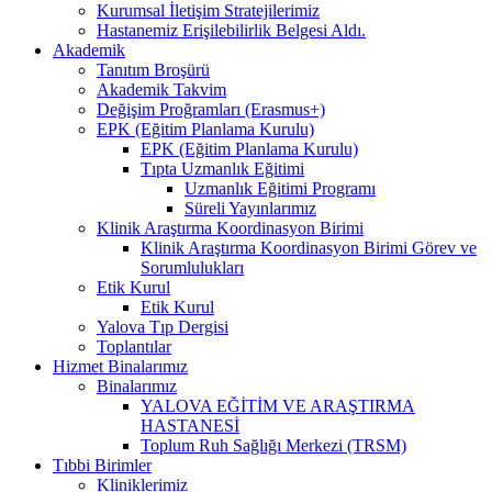
Kurumsal İletişim Stratejilerimiz
Hastanemiz Erişilebilirlik Belgesi Aldı.
Akademik
Tanıtım Broşürü
Akademik Takvim
Değişim Proğramları (Erasmus+)
EPK (Eğitim Planlama Kurulu)
EPK (Eğitim Planlama Kurulu)
Tıpta Uzmanlık Eğitimi
Uzmanlık Eğitimi Programı
Süreli Yayınlarımız
Klinik Araştırma Koordinasyon Birimi
Klinik Araştırma Koordinasyon Birimi Görev ve
Sorumlulukları
Etik Kurul
Etik Kurul
Yalova Tıp Dergisi
Toplantılar
Hizmet Binalarımız
Binalarımız
YALOVA EĞİTİM VE ARAŞTIRMA
HASTANESİ
Toplum Ruh Sağlığı Merkezi (TRSM)
Tıbbi Birimler
Kliniklerimiz