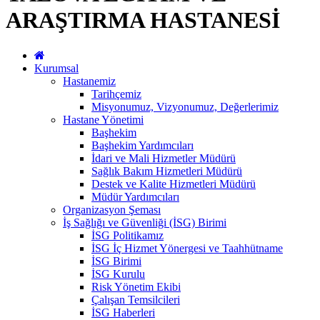
ARAŞTIRMA HASTANESİ
Kurumsal
Hastanemiz
Tarihçemiz
Misyonumuz, Vizyonumuz, Değerlerimiz
Hastane Yönetimi
Başhekim
Başhekim Yardımcıları
İdari ve Mali Hizmetler Müdürü
Sağlık Bakım Hizmetleri Müdürü
Destek ve Kalite Hizmetleri Müdürü
Müdür Yardımcıları
Organizasyon Şeması
İş Sağlığı ve Güvenliği (İSG) Birimi
İSG Politikamız
İSG İç Hizmet Yönergesi ve Taahhütname
İSG Birimi
İSG Kurulu
Risk Yönetim Ekibi
Çalışan Temsilcileri
İSG Haberleri