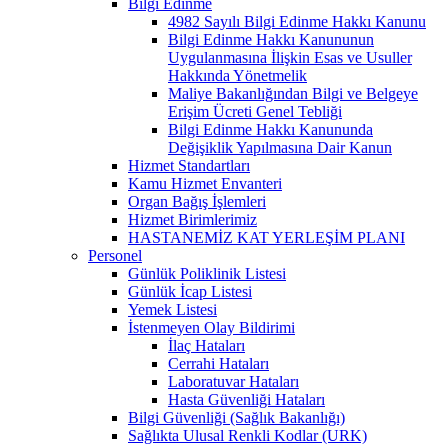
Bilgi Edinme
4982 Sayılı Bilgi Edinme Hakkı Kanunu
Bilgi Edinme Hakkı Kanununun
Uygulanmasına İlişkin Esas ve Usuller
Hakkında Yönetmelik
Maliye Bakanlığından Bilgi ve Belgeye
Erişim Ücreti Genel Tebliği
Bilgi Edinme Hakkı Kanununda
Değişiklik Yapılmasına Dair Kanun
Hizmet Standartları
Kamu Hizmet Envanteri
Organ Bağış İşlemleri
Hizmet Birimlerimiz
HASTANEMİZ KAT YERLEŞİM PLANI
Personel
Günlük Poliklinik Listesi
Günlük İcap Listesi
Yemek Listesi
İstenmeyen Olay Bildirimi
İlaç Hataları
Cerrahi Hataları
Laboratuvar Hataları
Hasta Güvenliği Hataları
Bilgi Güvenliği (Sağlık Bakanlığı)
Sağlıkta Ulusal Renkli Kodlar (URK)