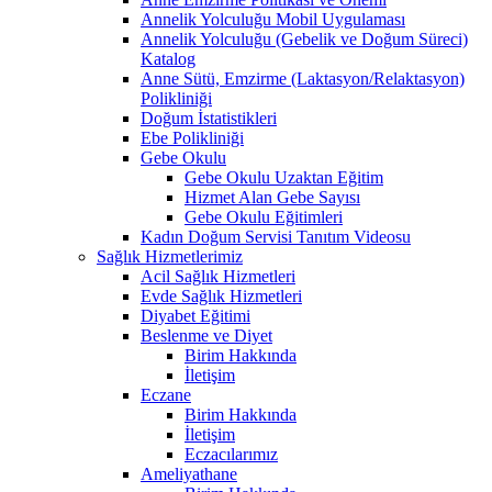
Annelik Yolculuğu Mobil Uygulaması
Annelik Yolculuğu (Gebelik ve Doğum Süreci)
Katalog
Anne Sütü, Emzirme (Laktasyon/Relaktasyon)
Polikliniği
Doğum İstatistikleri
Ebe Polikliniği
Gebe Okulu
Gebe Okulu Uzaktan Eğitim
Hizmet Alan Gebe Sayısı
Gebe Okulu Eğitimleri
Kadın Doğum Servisi Tanıtım Videosu
Sağlık Hizmetlerimiz
Acil Sağlık Hizmetleri
Evde Sağlık Hizmetleri
Diyabet Eğitimi
Beslenme ve Diyet
Birim Hakkında
İletişim
Eczane
Birim Hakkında
İletişim
Eczacılarımız
Ameliyathane