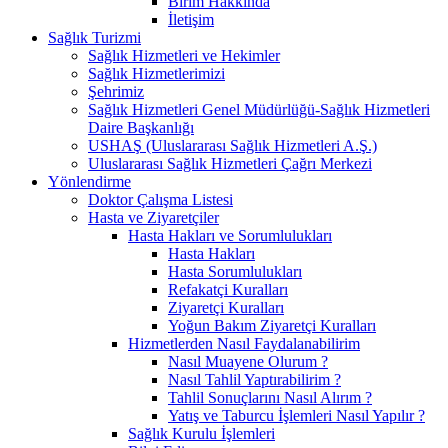
Birim Hakkında
İletişim
Sağlık Turizmi
Sağlık Hizmetleri ve Hekimler
Sağlık Hizmetlerimizi
Şehrimiz
Sağlık Hizmetleri Genel Müdürlüğü-Sağlık Hizmetleri
Daire Başkanlığı
USHAŞ (Uluslararası Sağlık Hizmetleri A.Ş.)
Uluslararası Sağlık Hizmetleri Çağrı Merkezi
Yönlendirme
Doktor Çalışma Listesi
Hasta ve Ziyaretçiler
Hasta Hakları ve Sorumlulukları
Hasta Hakları
Hasta Sorumlulukları
Refakatçi Kuralları
Ziyaretçi Kuralları
Yoğun Bakım Ziyaretçi Kuralları
Hizmetlerden Nasıl Faydalanabilirim
Nasıl Muayene Olurum ?​
Nasıl Tahlil Yaptırabilirim ?
Tahlil Sonuçlarını Nasıl Alırım ?
Yatış ve Taburcu İşlemleri Nasıl Yapılır ?
Sağlık Kurulu İşlemleri