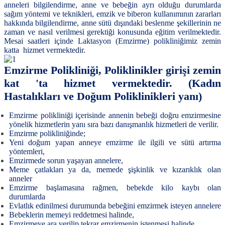
anneleri bilgilendirme, anne ve bebeğin ayrı olduğu durumlarda
sağım yöntemi ve teknikleri, emzik ve biberon kullanımının zararları
hakkında bilgilendirme, anne sütü dışındaki beslenme şekillerinin ne
zaman ve nasıl verilmesi gerektiği konusunda eğitim verilmektedir.
Mesai saatleri içinde
Laktasyon (Emzirme) polikliniğimiz
zemin
katta hizmet vermektedir.
Emzirme Polikliniği, Poliklinikler girişi zemin
kat 'ta hizmet vermektedir. (Kadın
Hastalıkları ve Doğum Poliklinikleri yanı)
Emzirme polikliniği içerisinde annenin bebeği doğru emzirmesine
yönelik hizmetlerin yanı sıra bazı danışmanlık hizmetleri de verilir.
Emzirme polikliniğinde;
Yeni doğum yapan anneye emzirme ile ilgili ve sütü artırma
yöntemleri,
Emzirmede sorun yaşayan annelere,
Meme çatlakları ya da, memede şişkinlik ve kızarıklık olan
anneler
Emzirme başlamasına rağmen, bebekde kilo kaybı olan
durumlarda
Evlatlık edinilmesi durumunda bebeğini emzirmek isteyen annelere
Bebeklerin memeyi reddetmesi halinde,
Emzirmeye ara verilip tekrar emzirmenin istenmesi halinde