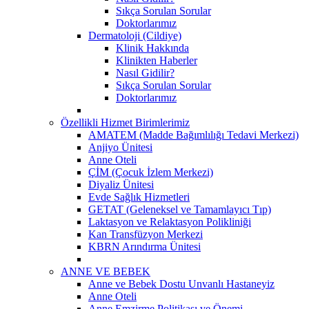
Sıkça Sorulan Sorular
Doktorlarımız
Dermatoloji (Cildiye)
Klinik Hakkında
Klinikten Haberler
Nasıl Gidilir?
Sıkça Sorulan Sorular
Doktorlarımız
Özellikli Hizmet Birimlerimiz
AMATEM (Madde Bağımlılığı Tedavi Merkezi)
Anjiyo Ünitesi
Anne Oteli
ÇİM (Çocuk İzlem Merkezi)
Diyaliz Ünitesi
Evde Sağlık Hizmetleri
GETAT (Geleneksel ve Tamamlayıcı Tıp)
Laktasyon ve Relaktasyon Polikliniği
Kan Transfüzyon Merkezi
KBRN Arındırma Ünitesi
ANNE VE BEBEK
Anne ve Bebek Dostu Unvanlı Hastaneyiz
Anne Oteli
Anne Emzirme Politikası ve Önemi