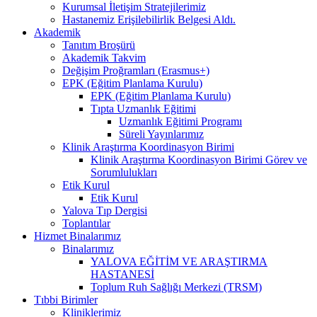
Kurumsal İletişim Stratejilerimiz
Hastanemiz Erişilebilirlik Belgesi Aldı.
Akademik
Tanıtım Broşürü
Akademik Takvim
Değişim Proğramları (Erasmus+)
EPK (Eğitim Planlama Kurulu)
EPK (Eğitim Planlama Kurulu)
Tıpta Uzmanlık Eğitimi
Uzmanlık Eğitimi Programı
Süreli Yayınlarımız
Klinik Araştırma Koordinasyon Birimi
Klinik Araştırma Koordinasyon Birimi Görev ve
Sorumlulukları
Etik Kurul
Etik Kurul
Yalova Tıp Dergisi
Toplantılar
Hizmet Binalarımız
Binalarımız
YALOVA EĞİTİM VE ARAŞTIRMA
HASTANESİ
Toplum Ruh Sağlığı Merkezi (TRSM)
Tıbbi Birimler
Kliniklerimiz