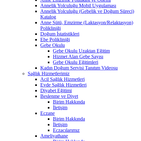
Annelik Yolculuğu Mobil Uygulaması
Annelik Yolculuğu (Gebelik ve Doğum Süreci)
Katalog
Anne Sütü, Emzirme (Laktasyon/Relaktasyon)
Polikliniği
Doğum İstatistikleri
Ebe Polikliniği
Gebe Okulu
Gebe Okulu Uzaktan Eğitim
Hizmet Alan Gebe Sayısı
Gebe Okulu Eğitimleri
Kadın Doğum Servisi Tanıtım Videosu
Sağlık Hizmetlerimiz
Acil Sağlık Hizmetleri
Evde Sağlık Hizmetleri
Diyabet Eğitimi
Beslenme ve Diyet
Birim Hakkında
İletişim
Eczane
Birim Hakkında
İletişim
Eczacılarımız
Ameliyathane