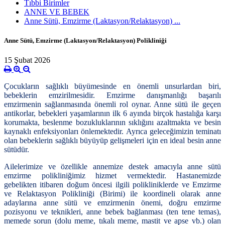
Tıbbi Birimler
ANNE VE BEBEK
Anne Sütü, Emzirme (Laktasyon/Relaktasyon) ...
Anne Sütü, Emzirme (Laktasyon/Relaktasyon) Polikliniği
15 Şubat 2026
Çocukların sağlıklı büyümesinde en önemli unsurlardan biri,
bebeklerin emzirilmesidir. Emzirme danışmanlığı başarılı
emzirmenin sağlanmasında önemli rol oynar. Anne sütü ile geçen
antikorlar, bebekleri yaşamlarının ilk 6 ayında birçok hastalığa karşı
korumakta, beslenme bozukluklarının sıklığını azaltmakta ve besin
kaynaklı enfeksiyonları önlemektedir. Ayrıca geleceğimizin teminatı
olan bebeklerin sağlıklı büyüyüp gelişmeleri için en ideal besin anne
sütüdür.
Ailelerimize ve özellikle annemize destek amacıyla anne sütü
emzirme polikliniğimiz hizmet vermektedir. Hastanemizde
gebelikten itibaren doğum öncesi ilgili polikliniklerde ve Emzirme
ve Relaktasyon Polikliniği (Birimi) ile koordineli olarak anne
adaylarına anne sütü ve emzirmenin önemi, doğru emzirme
pozisyonu ve teknikleri, anne bebek bağlanması (ten tene temas),
memede sorun (dolu meme, tıkalı meme, mastit ve apse vb.) olan