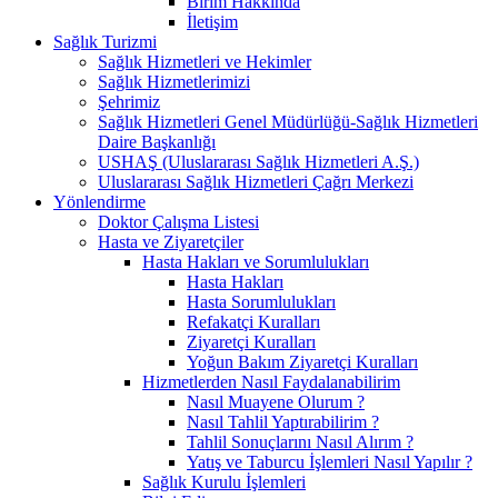
Birim Hakkında
İletişim
Sağlık Turizmi
Sağlık Hizmetleri ve Hekimler
Sağlık Hizmetlerimizi
Şehrimiz
Sağlık Hizmetleri Genel Müdürlüğü-Sağlık Hizmetleri
Daire Başkanlığı
USHAŞ (Uluslararası Sağlık Hizmetleri A.Ş.)
Uluslararası Sağlık Hizmetleri Çağrı Merkezi
Yönlendirme
Doktor Çalışma Listesi
Hasta ve Ziyaretçiler
Hasta Hakları ve Sorumlulukları
Hasta Hakları
Hasta Sorumlulukları
Refakatçi Kuralları
Ziyaretçi Kuralları
Yoğun Bakım Ziyaretçi Kuralları
Hizmetlerden Nasıl Faydalanabilirim
Nasıl Muayene Olurum ?​
Nasıl Tahlil Yaptırabilirim ?
Tahlil Sonuçlarını Nasıl Alırım ?
Yatış ve Taburcu İşlemleri Nasıl Yapılır ?
Sağlık Kurulu İşlemleri