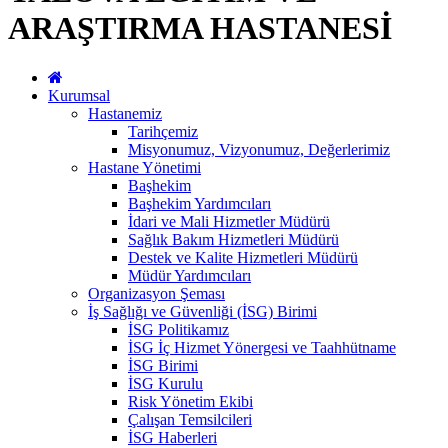
ARAŞTIRMA HASTANESİ
Kurumsal
Hastanemiz
Tarihçemiz
Misyonumuz, Vizyonumuz, Değerlerimiz
Hastane Yönetimi
Başhekim
Başhekim Yardımcıları
İdari ve Mali Hizmetler Müdürü
Sağlık Bakım Hizmetleri Müdürü
Destek ve Kalite Hizmetleri Müdürü
Müdür Yardımcıları
Organizasyon Şeması
İş Sağlığı ve Güvenliği (İSG) Birimi
İSG Politikamız
İSG İç Hizmet Yönergesi ve Taahhütname
İSG Birimi
İSG Kurulu
Risk Yönetim Ekibi
Çalışan Temsilcileri
İSG Haberleri