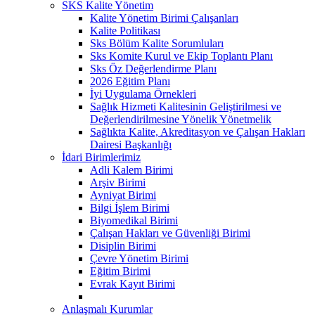
SKS Kalite Yönetim
Kalite Yönetim Birimi Çalışanları
Kalite Politikası
Sks Bölüm Kalite Sorumluları
Sks Komite Kurul ve Ekip Toplantı Planı
Sks Öz Değerlendirme Planı
2026 Eğitim Planı
İyi Uygulama Örnekleri
Sağlık Hizmeti Kalitesinin Geliştirilmesi ve
Değerlendirilmesine Yönelik Yönetmelik
Sağlıkta Kalite, Akreditasyon ve Çalışan Hakları
Dairesi Başkanlığı
İdari Birimlerimiz
Adli Kalem Birimi
Arşiv Birimi
Ayniyat Birimi
Bilgi İşlem Birimi
Biyomedikal Birimi
Çalışan Hakları ve Güvenliği Birimi
Disiplin Birimi
Çevre Yönetim Birimi
Eğitim Birimi
Evrak Kayıt Birimi
Anlaşmalı Kurumlar