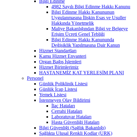
Bilgi Edinme
4982 Sayılı Bilgi Edinme Hakkı Kanunu
Bilgi Edinme Hakkı Kanununun
Uygulanmasına İlişkin Esas ve Usuller
Hakkında Yönetmelik
Maliye Bakanlığından Bilgi ve Belgeye
Erişim Ücreti Genel Tebliği
Bilgi Edinme Hakkı Kanununda
Değişiklik Yapılmasına Dair Kanun
Hizmet Standartları
Kamu Hizmet Envanteri
Organ Bağış İşlemleri
Hizmet Birimlerimiz
HASTANEMİZ KAT YERLEŞİM PLANI
Personel
Günlük Poliklinik Listesi
Günlük İcap Listesi
Yemek Listesi
İstenmeyen Olay Bildirimi
İlaç Hataları
Cerrahi Hataları
Laboratuvar Hataları
Hasta Güvenliği Hataları
Bilgi Güvenliği (Sağlık Bakanlığı)
Sağlıkta Ulusal Renkli Kodlar (URK)