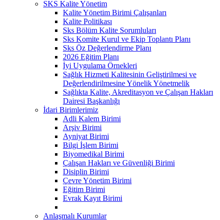
SKS Kalite Yönetim
Kalite Yönetim Birimi Çalışanları
Kalite Politikası
Sks Bölüm Kalite Sorumluları
Sks Komite Kurul ve Ekip Toplantı Planı
Sks Öz Değerlendirme Planı
2026 Eğitim Planı
İyi Uygulama Örnekleri
Sağlık Hizmeti Kalitesinin Geliştirilmesi ve
Değerlendirilmesine Yönelik Yönetmelik
Sağlıkta Kalite, Akreditasyon ve Çalışan Hakları
Dairesi Başkanlığı
İdari Birimlerimiz
Adli Kalem Birimi
Arşiv Birimi
Ayniyat Birimi
Bilgi İşlem Birimi
Biyomedikal Birimi
Çalışan Hakları ve Güvenliği Birimi
Disiplin Birimi
Çevre Yönetim Birimi
Eğitim Birimi
Evrak Kayıt Birimi
Anlaşmalı Kurumlar