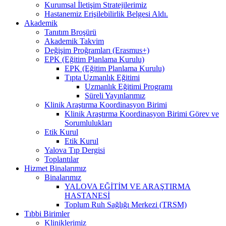
Kurumsal İletişim Stratejilerimiz
Hastanemiz Erişilebilirlik Belgesi Aldı.
Akademik
Tanıtım Broşürü
Akademik Takvim
Değişim Proğramları (Erasmus+)
EPK (Eğitim Planlama Kurulu)
EPK (Eğitim Planlama Kurulu)
Tıpta Uzmanlık Eğitimi
Uzmanlık Eğitimi Programı
Süreli Yayınlarımız
Klinik Araştırma Koordinasyon Birimi
Klinik Araştırma Koordinasyon Birimi Görev ve
Sorumlulukları
Etik Kurul
Etik Kurul
Yalova Tıp Dergisi
Toplantılar
Hizmet Binalarımız
Binalarımız
YALOVA EĞİTİM VE ARAŞTIRMA
HASTANESİ
Toplum Ruh Sağlığı Merkezi (TRSM)
Tıbbi Birimler
Kliniklerimiz