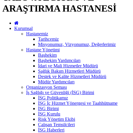
ARAŞTIRMA HASTANESİ
Kurumsal
Hastanemiz
Tarihçemiz
Misyonumuz, Vizyonumuz, Değerlerimiz
Hastane Yönetimi
Başhekim
Başhekim Yardımcıları
İdari ve Mali Hizmetler Müdürü
Sağlık Bakım Hizmetleri Müdürü
Destek ve Kalite Hizmetleri Müdürü
Müdür Yardımcıları
Organizasyon Şeması
İş Sağlığı ve Güvenliği (İSG) Birimi
İSG Politikamız
İSG İç Hizmet Yönergesi ve Taahhütname
İSG Birimi
İSG Kurulu
Risk Yönetim Ekibi
Çalışan Temsilcileri
İSG Haberleri