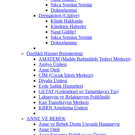
Sıkça Sorulan Sorular
Doktorlarımız
Dermatoloji (Cildiye)
Klinik Hakkında
Klinikten Haberler
Nasıl Gidilir?
Sıkça Sorulan Sorular
Doktorlarımız
Özellikli Hizmet Birimlerimiz
AMATEM (Madde Bağımlılığı Tedavi Merkezi)
Anjiyo Ünitesi
Anne Oteli
ÇİM (Çocuk İzlem Merkezi)
Diyaliz Ünitesi
Evde Sağlık Hizmetleri
GETAT (Geleneksel ve Tamamlayıcı Tıp)
Laktasyon ve Relaktasyon Polikliniği
Kan Transfüzyon Merkezi
KBRN Arındırma Ünitesi
ANNE VE BEBEK
Anne ve Bebek Dostu Unvanlı Hastaneyiz
Anne Oteli
Anne Emzirme Politikası ve Önemi