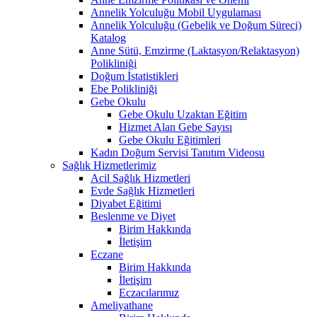
Annelik Yolculuğu Mobil Uygulaması
Annelik Yolculuğu (Gebelik ve Doğum Süreci)
Katalog
Anne Sütü, Emzirme (Laktasyon/Relaktasyon)
Polikliniği
Doğum İstatistikleri
Ebe Polikliniği
Gebe Okulu
Gebe Okulu Uzaktan Eğitim
Hizmet Alan Gebe Sayısı
Gebe Okulu Eğitimleri
Kadın Doğum Servisi Tanıtım Videosu
Sağlık Hizmetlerimiz
Acil Sağlık Hizmetleri
Evde Sağlık Hizmetleri
Diyabet Eğitimi
Beslenme ve Diyet
Birim Hakkında
İletişim
Eczane
Birim Hakkında
İletişim
Eczacılarımız
Ameliyathane