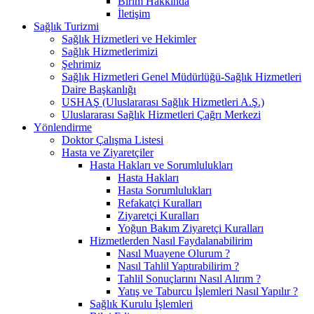
Birim Hakkında
İletişim
Sağlık Turizmi
Sağlık Hizmetleri ve Hekimler
Sağlık Hizmetlerimizi
Şehrimiz
Sağlık Hizmetleri Genel Müdürlüğü-Sağlık Hizmetleri
Daire Başkanlığı
USHAŞ (Uluslararası Sağlık Hizmetleri A.Ş.)
Uluslararası Sağlık Hizmetleri Çağrı Merkezi
Yönlendirme
Doktor Çalışma Listesi
Hasta ve Ziyaretçiler
Hasta Hakları ve Sorumlulukları
Hasta Hakları
Hasta Sorumlulukları
Refakatçi Kuralları
Ziyaretçi Kuralları
Yoğun Bakım Ziyaretçi Kuralları
Hizmetlerden Nasıl Faydalanabilirim
Nasıl Muayene Olurum ?​
Nasıl Tahlil Yaptırabilirim ?
Tahlil Sonuçlarını Nasıl Alırım ?
Yatış ve Taburcu İşlemleri Nasıl Yapılır ?
Sağlık Kurulu İşlemleri