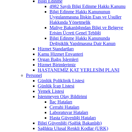
Bilgi Edinme
4982 Sayılı Bilgi Edinme Hakkı Kanunu
Bilgi Edinme Hakkı Kanununun
Uygulanmasına İlişkin Esas ve Usuller
Hakkında Yönetmelik
Maliye Bakanlığından Bilgi ve Belgeye
Erişim Ücreti Genel Tebliği
Bilgi Edinme Hakkı Kanununda
Değişiklik Yapılmasına Dair Kanun
Hizmet Standartları
Kamu Hizmet Envanteri
Organ Bağış İşlemleri
Hizmet Birimlerimiz
HASTANEMİZ KAT YERLEŞİM PLANI
Personel
Günlük Poliklinik Listesi
Günlük İcap Listesi
Yemek Listesi
İstenmeyen Olay Bildirimi
İlaç Hataları
Cerrahi Hataları
Laboratuvar Hataları
Hasta Güvenliği Hataları
Bilgi Güvenliği (Sağlık Bakanlığı)
Sağlıkta Ulusal Renkli Kodlar (URK)