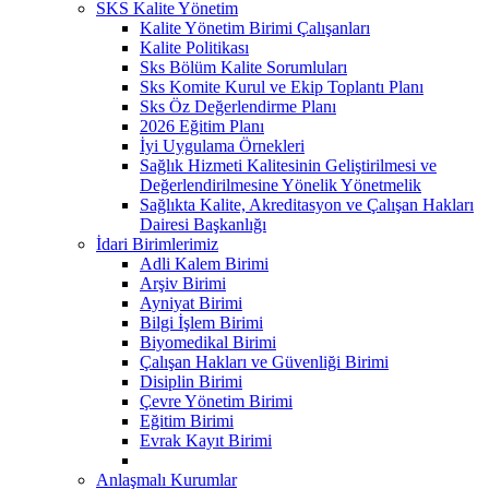
SKS Kalite Yönetim
Kalite Yönetim Birimi Çalışanları
Kalite Politikası
Sks Bölüm Kalite Sorumluları
Sks Komite Kurul ve Ekip Toplantı Planı
Sks Öz Değerlendirme Planı
2026 Eğitim Planı
İyi Uygulama Örnekleri
Sağlık Hizmeti Kalitesinin Geliştirilmesi ve
Değerlendirilmesine Yönelik Yönetmelik
Sağlıkta Kalite, Akreditasyon ve Çalışan Hakları
Dairesi Başkanlığı
İdari Birimlerimiz
Adli Kalem Birimi
Arşiv Birimi
Ayniyat Birimi
Bilgi İşlem Birimi
Biyomedikal Birimi
Çalışan Hakları ve Güvenliği Birimi
Disiplin Birimi
Çevre Yönetim Birimi
Eğitim Birimi
Evrak Kayıt Birimi
Anlaşmalı Kurumlar