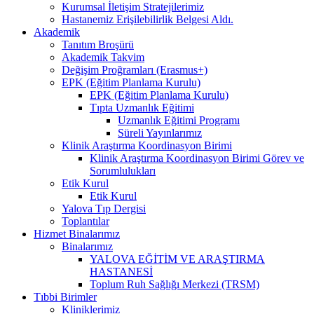
Kurumsal İletişim Stratejilerimiz
Hastanemiz Erişilebilirlik Belgesi Aldı.
Akademik
Tanıtım Broşürü
Akademik Takvim
Değişim Proğramları (Erasmus+)
EPK (Eğitim Planlama Kurulu)
EPK (Eğitim Planlama Kurulu)
Tıpta Uzmanlık Eğitimi
Uzmanlık Eğitimi Programı
Süreli Yayınlarımız
Klinik Araştırma Koordinasyon Birimi
Klinik Araştırma Koordinasyon Birimi Görev ve
Sorumlulukları
Etik Kurul
Etik Kurul
Yalova Tıp Dergisi
Toplantılar
Hizmet Binalarımız
Binalarımız
YALOVA EĞİTİM VE ARAŞTIRMA
HASTANESİ
Toplum Ruh Sağlığı Merkezi (TRSM)
Tıbbi Birimler
Kliniklerimiz