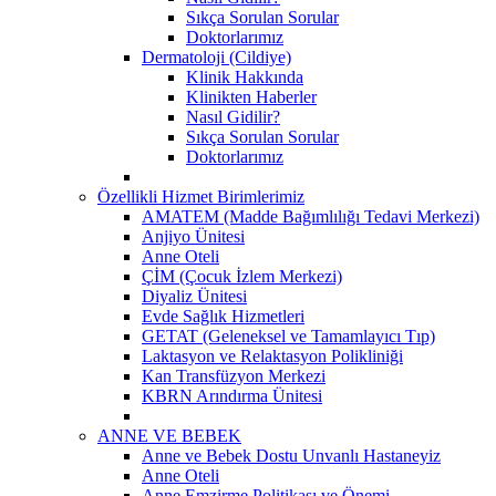
Sıkça Sorulan Sorular
Doktorlarımız
Dermatoloji (Cildiye)
Klinik Hakkında
Klinikten Haberler
Nasıl Gidilir?
Sıkça Sorulan Sorular
Doktorlarımız
Özellikli Hizmet Birimlerimiz
AMATEM (Madde Bağımlılığı Tedavi Merkezi)
Anjiyo Ünitesi
Anne Oteli
ÇİM (Çocuk İzlem Merkezi)
Diyaliz Ünitesi
Evde Sağlık Hizmetleri
GETAT (Geleneksel ve Tamamlayıcı Tıp)
Laktasyon ve Relaktasyon Polikliniği
Kan Transfüzyon Merkezi
KBRN Arındırma Ünitesi
ANNE VE BEBEK
Anne ve Bebek Dostu Unvanlı Hastaneyiz
Anne Oteli
Anne Emzirme Politikası ve Önemi