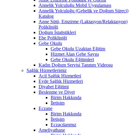
Annelik Yolculuğu Mobil Uygulaması
Annelik Yolculuğu (Gebelik ve Doğum Süreci)
Katalog
Anne Sütü, Emzirme (Laktasyon/Relaktasyon)
Polikliniği
Doğum İstatistikleri
Ebe Polikliniği
Gebe Okulu
Gebe Okulu Uzaktan Eğitim
Hizmet Alan Gebe Sayısı
Gebe Okulu Eğitimleri
Kadın Doğum Servisi Tanıtım Videosu
Sağlık Hizmetlerimiz
Acil Sağlık Hizmetleri
Evde Sağlık Hizmetleri
Diyabet Eğitimi
Beslenme ve Diyet
Birim Hakkında
İletişim
Eczane
Birim Hakkında
İletişim
Eczacılarımız
Ameliyathane