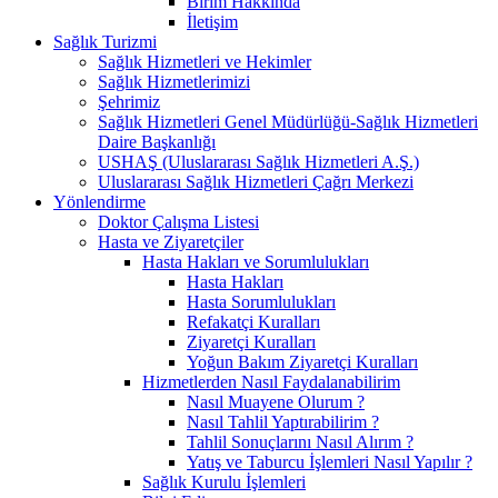
Birim Hakkında
İletişim
Sağlık Turizmi
Sağlık Hizmetleri ve Hekimler
Sağlık Hizmetlerimizi
Şehrimiz
Sağlık Hizmetleri Genel Müdürlüğü-Sağlık Hizmetleri
Daire Başkanlığı
USHAŞ (Uluslararası Sağlık Hizmetleri A.Ş.)
Uluslararası Sağlık Hizmetleri Çağrı Merkezi
Yönlendirme
Doktor Çalışma Listesi
Hasta ve Ziyaretçiler
Hasta Hakları ve Sorumlulukları
Hasta Hakları
Hasta Sorumlulukları
Refakatçi Kuralları
Ziyaretçi Kuralları
Yoğun Bakım Ziyaretçi Kuralları
Hizmetlerden Nasıl Faydalanabilirim
Nasıl Muayene Olurum ?​
Nasıl Tahlil Yaptırabilirim ?
Tahlil Sonuçlarını Nasıl Alırım ?
Yatış ve Taburcu İşlemleri Nasıl Yapılır ?
Sağlık Kurulu İşlemleri