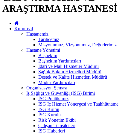
ARAŞTIRMA HASTANESİ
Kurumsal
Hastanemiz
Tarihçemiz
Misyonumuz, Vizyonumuz, Değerlerimiz
Hastane Yönetimi
Başhekim
Başhekim Yardımcıları
İdari ve Mali Hizmetler Müdürü
Sağlık Bakım Hizmetleri Müdürü
Destek ve Kalite Hizmetleri Müdürü
Müdür Yardımcıları
Organizasyon Şeması
İş Sağlığı ve Güvenliği (İSG) Birimi
İSG Politikamız
İSG İç Hizmet Yönergesi ve Taahhütname
İSG Birimi
İSG Kurulu
Risk Yönetim Ekibi
Çalışan Temsilcileri
İSG Haberleri