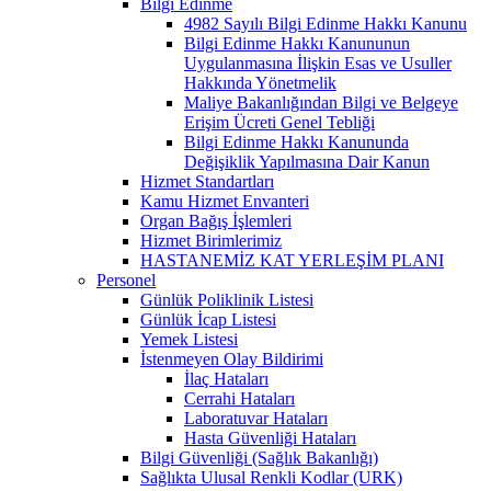
Bilgi Edinme
4982 Sayılı Bilgi Edinme Hakkı Kanunu
Bilgi Edinme Hakkı Kanununun
Uygulanmasına İlişkin Esas ve Usuller
Hakkında Yönetmelik
Maliye Bakanlığından Bilgi ve Belgeye
Erişim Ücreti Genel Tebliği
Bilgi Edinme Hakkı Kanununda
Değişiklik Yapılmasına Dair Kanun
Hizmet Standartları
Kamu Hizmet Envanteri
Organ Bağış İşlemleri
Hizmet Birimlerimiz
HASTANEMİZ KAT YERLEŞİM PLANI
Personel
Günlük Poliklinik Listesi
Günlük İcap Listesi
Yemek Listesi
İstenmeyen Olay Bildirimi
İlaç Hataları
Cerrahi Hataları
Laboratuvar Hataları
Hasta Güvenliği Hataları
Bilgi Güvenliği (Sağlık Bakanlığı)
Sağlıkta Ulusal Renkli Kodlar (URK)