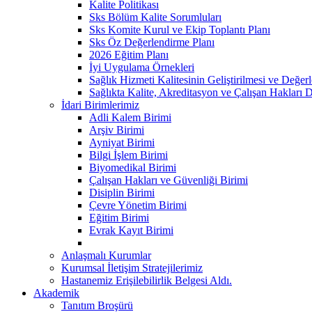
Kalite Politikası
Sks Bölüm Kalite Sorumluları
Sks Komite Kurul ve Ekip Toplantı Planı
Sks Öz Değerlendirme Planı
2026 Eğitim Planı
İyi Uygulama Örnekleri
Sağlık Hizmeti Kalitesinin Geliştirilmesi ve Değe
Sağlıkta Kalite, Akreditasyon ve Çalışan Hakları D
İdari Birimlerimiz
Adli Kalem Birimi
Arşiv Birimi
Ayniyat Birimi
Bilgi İşlem Birimi
Biyomedikal Birimi
Çalışan Hakları ve Güvenliği Birimi
Disiplin Birimi
Çevre Yönetim Birimi
Eğitim Birimi
Evrak Kayıt Birimi
Anlaşmalı Kurumlar
Kurumsal İletişim Stratejilerimiz
Hastanemiz Erişilebilirlik Belgesi Aldı.
Akademik
Tanıtım Broşürü