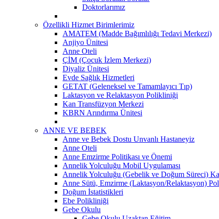
Doktorlarımız
Özellikli Hizmet Birimlerimiz
AMATEM (Madde Bağımlılığı Tedavi Merkezi)
Anjiyo Ünitesi
Anne Oteli
ÇİM (Çocuk İzlem Merkezi)
Diyaliz Ünitesi
Evde Sağlık Hizmetleri
GETAT (Geleneksel ve Tamamlayıcı Tıp)
Laktasyon ve Relaktasyon Polikliniği
Kan Transfüzyon Merkezi
KBRN Arındırma Ünitesi
ANNE VE BEBEK
Anne ve Bebek Dostu Unvanlı Hastaneyiz
Anne Oteli
Anne Emzirme Politikası ve Önemi
Annelik Yolculuğu Mobil Uygulaması
Annelik Yolculuğu (Gebelik ve Doğum Süreci) Ka
Anne Sütü, Emzirme (Laktasyon/Relaktasyon) Poli
Doğum İstatistikleri
Ebe Polikliniği
Gebe Okulu
Gebe Okulu Uzaktan Eğitim