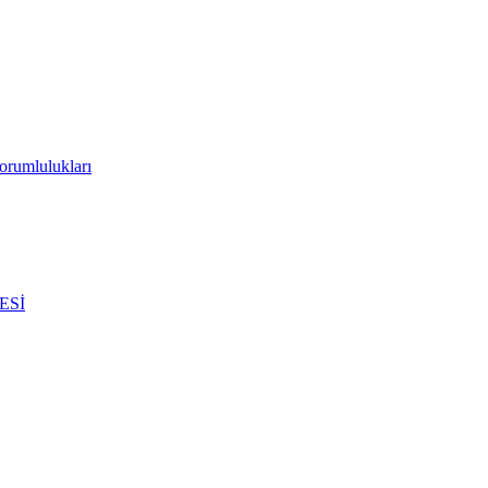
orumlulukları
ESİ