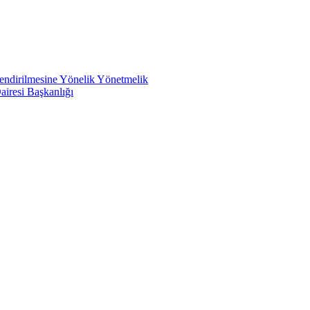
rlendirilmesine Yönelik Yönetmelik
airesi Başkanlığı