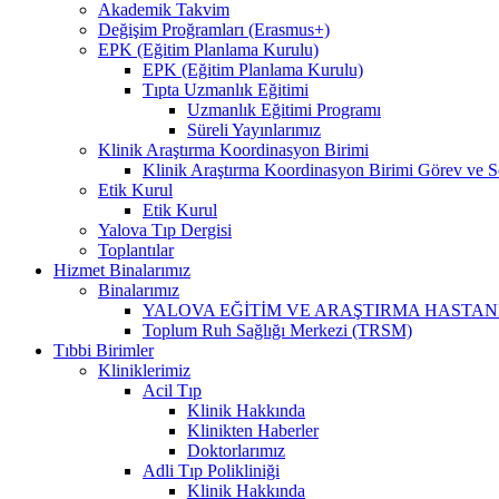
Akademik Takvim
Değişim Proğramları (Erasmus+)
EPK (Eğitim Planlama Kurulu)
EPK (Eğitim Planlama Kurulu)
Tıpta Uzmanlık Eğitimi
Uzmanlık Eğitimi Programı
Süreli Yayınlarımız
Klinik Araştırma Koordinasyon Birimi
Klinik Araştırma Koordinasyon Birimi Görev ve S
Etik Kurul
Etik Kurul
Yalova Tıp Dergisi
Toplantılar
Hizmet Binalarımız
Binalarımız
YALOVA EĞİTİM VE ARAŞTIRMA HASTAN
Toplum Ruh Sağlığı Merkezi (TRSM)
Tıbbi Birimler
Kliniklerimiz
Acil Tıp
Klinik Hakkında
Klinikten Haberler
Doktorlarımız
Adli Tıp Polikliniği
Klinik Hakkında