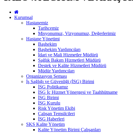
Kurumsal
Hastanemiz
Tarihçemiz
Misyonumuz, Vizyonumuz, Değerlerimiz
Hastane Yönetimi
Başhekim
Başhekim Yardımcıları
İdari ve Mali Hizmetler Müdürü
Sağlık Bakım Hizmetleri Müdürü
Destek ve Kalite Hizmetleri Müdürü
Müdür Yardımcıları
Organizasyon Şeması
İş Sağlığı ve Güvenliği (İSG) Birimi
İSG Politikamız
İSG İç Hizmet Yönergesi ve Taahhütname
İSG Birimi
İSG Kurulu
Risk Yönetim Ekibi
Çalışan Temsilcileri
İSG Haberleri
SKS Kalite Yönetim
Kalite Yönetim Birimi Çalışanları