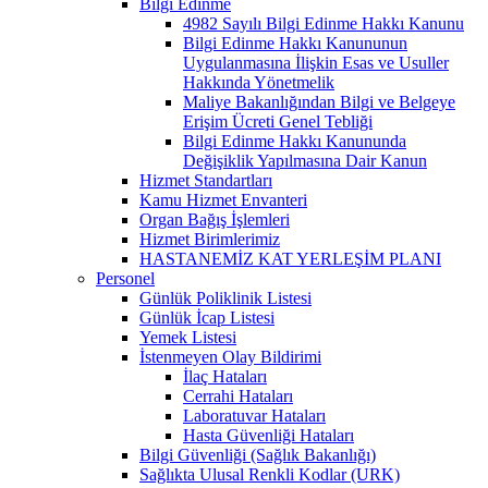
Bilgi Edinme
4982 Sayılı Bilgi Edinme Hakkı Kanunu
Bilgi Edinme Hakkı Kanununun
Uygulanmasına İlişkin Esas ve Usuller
Hakkında Yönetmelik
Maliye Bakanlığından Bilgi ve Belgeye
Erişim Ücreti Genel Tebliği
Bilgi Edinme Hakkı Kanununda
Değişiklik Yapılmasına Dair Kanun
Hizmet Standartları
Kamu Hizmet Envanteri
Organ Bağış İşlemleri
Hizmet Birimlerimiz
HASTANEMİZ KAT YERLEŞİM PLANI
Personel
Günlük Poliklinik Listesi
Günlük İcap Listesi
Yemek Listesi
İstenmeyen Olay Bildirimi
İlaç Hataları
Cerrahi Hataları
Laboratuvar Hataları
Hasta Güvenliği Hataları
Bilgi Güvenliği (Sağlık Bakanlığı)
Sağlıkta Ulusal Renkli Kodlar (URK)