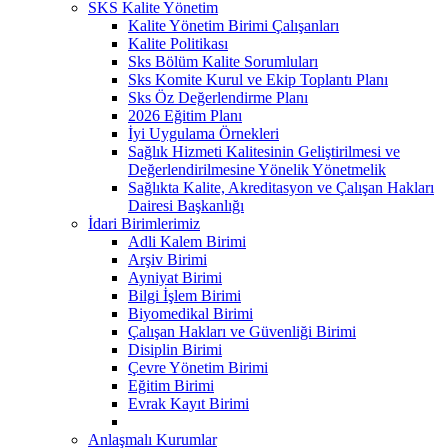
SKS Kalite Yönetim
Kalite Yönetim Birimi Çalışanları
Kalite Politikası
Sks Bölüm Kalite Sorumluları
Sks Komite Kurul ve Ekip Toplantı Planı
Sks Öz Değerlendirme Planı
2026 Eğitim Planı
İyi Uygulama Örnekleri
Sağlık Hizmeti Kalitesinin Geliştirilmesi ve
Değerlendirilmesine Yönelik Yönetmelik
Sağlıkta Kalite, Akreditasyon ve Çalışan Hakları
Dairesi Başkanlığı
İdari Birimlerimiz
Adli Kalem Birimi
Arşiv Birimi
Ayniyat Birimi
Bilgi İşlem Birimi
Biyomedikal Birimi
Çalışan Hakları ve Güvenliği Birimi
Disiplin Birimi
Çevre Yönetim Birimi
Eğitim Birimi
Evrak Kayıt Birimi
Anlaşmalı Kurumlar