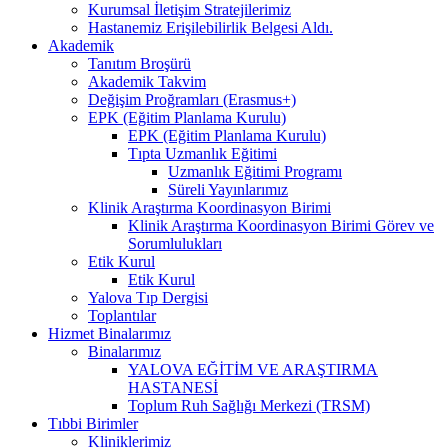
Kurumsal İletişim Stratejilerimiz
Hastanemiz Erişilebilirlik Belgesi Aldı.
Akademik
Tanıtım Broşürü
Akademik Takvim
Değişim Proğramları (Erasmus+)
EPK (Eğitim Planlama Kurulu)
EPK (Eğitim Planlama Kurulu)
Tıpta Uzmanlık Eğitimi
Uzmanlık Eğitimi Programı
Süreli Yayınlarımız
Klinik Araştırma Koordinasyon Birimi
Klinik Araştırma Koordinasyon Birimi Görev ve
Sorumlulukları
Etik Kurul
Etik Kurul
Yalova Tıp Dergisi
Toplantılar
Hizmet Binalarımız
Binalarımız
YALOVA EĞİTİM VE ARAŞTIRMA
HASTANESİ
Toplum Ruh Sağlığı Merkezi (TRSM)
Tıbbi Birimler
Kliniklerimiz