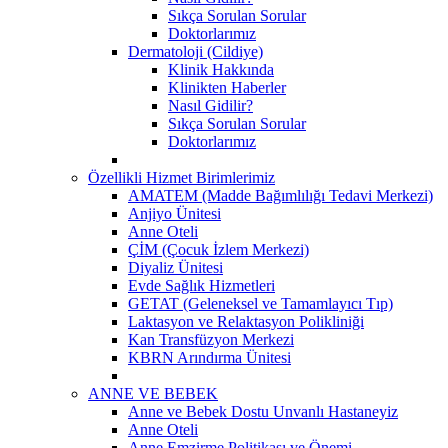
Sıkça Sorulan Sorular
Doktorlarımız
Dermatoloji (Cildiye)
Klinik Hakkında
Klinikten Haberler
Nasıl Gidilir?
Sıkça Sorulan Sorular
Doktorlarımız
Özellikli Hizmet Birimlerimiz
AMATEM (Madde Bağımlılığı Tedavi Merkezi)
Anjiyo Ünitesi
Anne Oteli
ÇİM (Çocuk İzlem Merkezi)
Diyaliz Ünitesi
Evde Sağlık Hizmetleri
GETAT (Geleneksel ve Tamamlayıcı Tıp)
Laktasyon ve Relaktasyon Polikliniği
Kan Transfüzyon Merkezi
KBRN Arındırma Ünitesi
ANNE VE BEBEK
Anne ve Bebek Dostu Unvanlı Hastaneyiz
Anne Oteli
Anne Emzirme Politikası ve Önemi