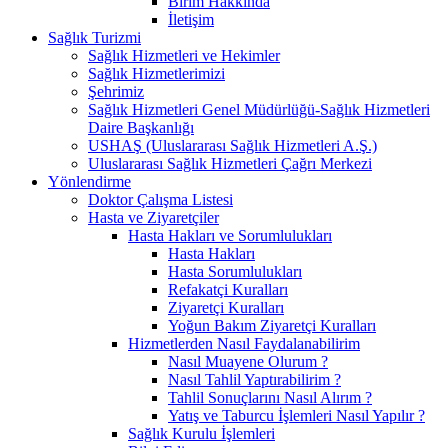
Birim Hakkında
İletişim
Sağlık Turizmi
Sağlık Hizmetleri ve Hekimler
Sağlık Hizmetlerimizi
Şehrimiz
Sağlık Hizmetleri Genel Müdürlüğü-Sağlık Hizmetleri
Daire Başkanlığı
USHAŞ (Uluslararası Sağlık Hizmetleri A.Ş.)
Uluslararası Sağlık Hizmetleri Çağrı Merkezi
Yönlendirme
Doktor Çalışma Listesi
Hasta ve Ziyaretçiler
Hasta Hakları ve Sorumlulukları
Hasta Hakları
Hasta Sorumlulukları
Refakatçi Kuralları
Ziyaretçi Kuralları
Yoğun Bakım Ziyaretçi Kuralları
Hizmetlerden Nasıl Faydalanabilirim
Nasıl Muayene Olurum ?​
Nasıl Tahlil Yaptırabilirim ?
Tahlil Sonuçlarını Nasıl Alırım ?
Yatış ve Taburcu İşlemleri Nasıl Yapılır ?
Sağlık Kurulu İşlemleri