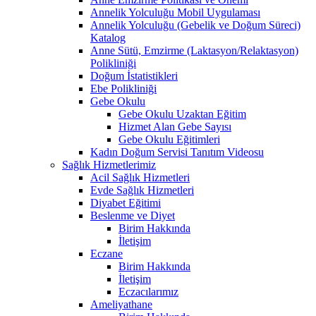
Annelik Yolculuğu Mobil Uygulaması
Annelik Yolculuğu (Gebelik ve Doğum Süreci)
Katalog
Anne Sütü, Emzirme (Laktasyon/Relaktasyon)
Polikliniği
Doğum İstatistikleri
Ebe Polikliniği
Gebe Okulu
Gebe Okulu Uzaktan Eğitim
Hizmet Alan Gebe Sayısı
Gebe Okulu Eğitimleri
Kadın Doğum Servisi Tanıtım Videosu
Sağlık Hizmetlerimiz
Acil Sağlık Hizmetleri
Evde Sağlık Hizmetleri
Diyabet Eğitimi
Beslenme ve Diyet
Birim Hakkında
İletişim
Eczane
Birim Hakkında
İletişim
Eczacılarımız
Ameliyathane