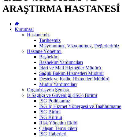
ARAŞTIRMA HASTANESİ
Kurumsal
Hastanemiz
Tarihçemiz
Misyonumuz, Vizyonumuz, Değerlerimiz
Hastane Yönetimi
Başhekim
Başhekim Yardımcıları
İdari ve Mali Hizmetler Müdürü
Sağlık Bakım Hizmetleri Müdürü
Destek ve Kalite Hizmetleri Müdürü
Müdür Yardımcıları
Organizasyon Şeması
İş Sağlığı ve Güvenliği (İSG) Birimi
İSG Politikamız
İSG İç Hizmet Yönergesi ve Taahhütname
İSG Birimi
İSG Kurulu
Risk Yönetim Ekibi
Çalışan Temsilcileri
İSG Haberleri