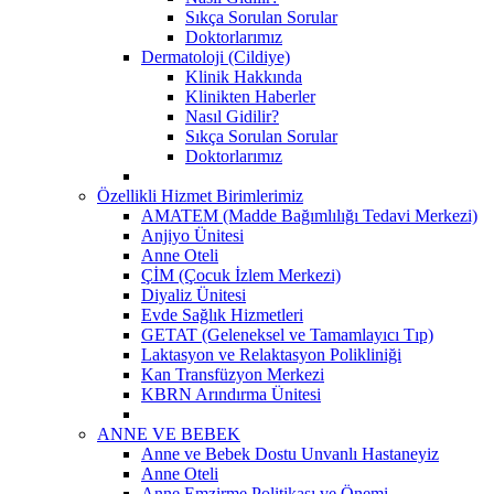
Sıkça Sorulan Sorular
Doktorlarımız
Dermatoloji (Cildiye)
Klinik Hakkında
Klinikten Haberler
Nasıl Gidilir?
Sıkça Sorulan Sorular
Doktorlarımız
Özellikli Hizmet Birimlerimiz
AMATEM (Madde Bağımlılığı Tedavi Merkezi)
Anjiyo Ünitesi
Anne Oteli
ÇİM (Çocuk İzlem Merkezi)
Diyaliz Ünitesi
Evde Sağlık Hizmetleri
GETAT (Geleneksel ve Tamamlayıcı Tıp)
Laktasyon ve Relaktasyon Polikliniği
Kan Transfüzyon Merkezi
KBRN Arındırma Ünitesi
ANNE VE BEBEK
Anne ve Bebek Dostu Unvanlı Hastaneyiz
Anne Oteli
Anne Emzirme Politikası ve Önemi