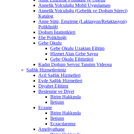
Annelik Yolculuğu Mobil Uygulaması
Annelik Yolculuğu (Gebelik ve Doğum Süreci)
Katalog
Anne Sütü, Emzirme (Laktasyon/Relaktasyon)
Polikliniği
Doğum İstatistikleri
Ebe Polikliniği
Gebe Okulu
Gebe Okulu Uzaktan Eğitim
Hizmet Alan Gebe Sayısı
Gebe Okulu Eğitimleri
Kadın Doğum Servisi Tanıtım Videosu
Sağlık Hizmetlerimiz
Acil Sağlık Hizmetleri
Evde Sağlık Hizmetleri
Diyabet Eğitimi
Beslenme ve Diyet
Birim Hakkında
İletişim
Eczane
Birim Hakkında
İletişim
Eczacılarımız
Ameliyathane