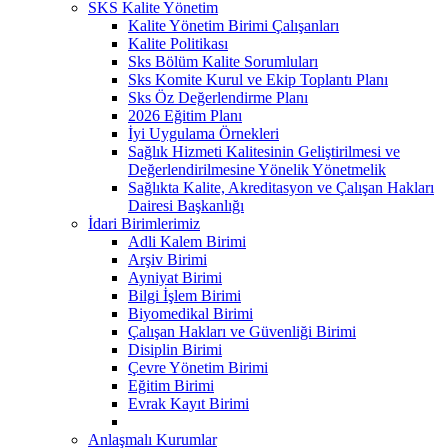
SKS Kalite Yönetim
Kalite Yönetim Birimi Çalışanları
Kalite Politikası
Sks Bölüm Kalite Sorumluları
Sks Komite Kurul ve Ekip Toplantı Planı
Sks Öz Değerlendirme Planı
2026 Eğitim Planı
İyi Uygulama Örnekleri
Sağlık Hizmeti Kalitesinin Geliştirilmesi ve
Değerlendirilmesine Yönelik Yönetmelik
Sağlıkta Kalite, Akreditasyon ve Çalışan Hakları
Dairesi Başkanlığı
İdari Birimlerimiz
Adli Kalem Birimi
Arşiv Birimi
Ayniyat Birimi
Bilgi İşlem Birimi
Biyomedikal Birimi
Çalışan Hakları ve Güvenliği Birimi
Disiplin Birimi
Çevre Yönetim Birimi
Eğitim Birimi
Evrak Kayıt Birimi
Anlaşmalı Kurumlar