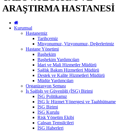
ARAŞTIRMA HASTANESİ
Kurumsal
Hastanemiz
Tarihçemiz
Misyonumuz, Vizyonumuz, Değerlerimiz
Hastane Yönetimi
Başhekim
Başhekim Yardımcıları
İdari ve Mali Hizmetler Müdürü
Sağlık Bakım Hizmetleri Müdürü
Destek ve Kalite Hizmetleri Müdürü
Müdür Yardımcıları
Organizasyon Şeması
İş Sağlığı ve Güvenliği (İSG) Birimi
İSG Politikamız
İSG İç Hizmet Yönergesi ve Taahhütname
İSG Birimi
İSG Kurulu
Risk Yönetim Ekibi
Çalışan Temsilcileri
İSG Haberleri