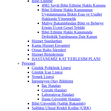
Bilgi Edinme
4982 Sayılı Bilgi Edinme Hakkı Kanunu
Bilgi Edinme Hakkı Kanununun
Uygulanmasına İlişkin Esas ve Usuller
Hakkında Yönetmelik
Maliye Bakanlığından Bilgi ve Belgeye
Erişim Ücreti Genel Tebliği
Bilgi Edinme Hakkı Kanununda
Değişiklik Yapılmasına Dair Kanun
Hizmet Standartları
Kamu Hizmet Envanteri
Organ Bağış İşlemleri
Hizmet Birimlerimiz
HASTANEMİZ KAT YERLEŞİM PLANI
Personel
Günlük Poliklinik Listesi
Günlük İcap Listesi
Yemek Listesi
İstenmeyen Olay Bildirimi
İlaç Hataları
Cerrahi Hataları
Laboratuvar Hataları
Hasta Güvenliği Hataları
Bilgi Güvenliği (Sağlık Bakanlığı)
Sağlıkta Ulusal Renkli Kodlar (URK)