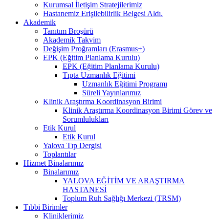
Kurumsal İletişim Stratejilerimiz
Hastanemiz Erişilebilirlik Belgesi Aldı.
Akademik
Tanıtım Broşürü
Akademik Takvim
Değişim Proğramları (Erasmus+)
EPK (Eğitim Planlama Kurulu)
EPK (Eğitim Planlama Kurulu)
Tıpta Uzmanlık Eğitimi
Uzmanlık Eğitimi Programı
Süreli Yayınlarımız
Klinik Araştırma Koordinasyon Birimi
Klinik Araştırma Koordinasyon Birimi Görev ve
Sorumlulukları
Etik Kurul
Etik Kurul
Yalova Tıp Dergisi
Toplantılar
Hizmet Binalarımız
Binalarımız
YALOVA EĞİTİM VE ARAŞTIRMA
HASTANESİ
Toplum Ruh Sağlığı Merkezi (TRSM)
Tıbbi Birimler
Kliniklerimiz