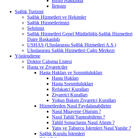
Birim Hakkında
İletişim
Sağlık Turizmi
Sağlık Hizmetleri ve Hekimler
Sağlık Hizmetlerimizi
Şehrimiz
Sağlık Hizmetleri Genel Müdürlüğü-Sağlık Hizmetleri
Daire Başkanlığı
USHAŞ (Uluslararası Sağlık Hizmetleri A.Ş.)
Uluslararası Sağlık Hizmetleri Çağrı Merkezi
Yönlendirme
Doktor Çalışma Listesi
Hasta ve Ziyaretçiler
Hasta Hakları ve Sorumlulukları
Hasta Hakları
Hasta Sorumlulukları
Refakatçi Kuralları
Ziyaretçi Kuralları
Yoğun Bakım Ziyaretçi Kuralları
Hizmetlerden Nasıl Faydalanabilirim
Nasıl Muayene Olurum ?​
Nasıl Tahlil Yaptırabilirim ?
Tahlil Sonuçlarını Nasıl Alırım ?
Yatış ve Taburcu İşlemleri Nasıl Yapılır ?
Sağlık Kurulu İşlemleri