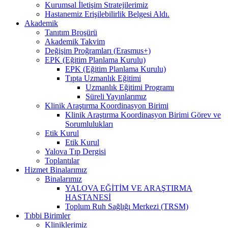
Kurumsal İletişim Stratejilerimiz
Hastanemiz Erişilebilirlik Belgesi Aldı.
Akademik
Tanıtım Broşürü
Akademik Takvim
Değişim Proğramları (Erasmus+)
EPK (Eğitim Planlama Kurulu)
EPK (Eğitim Planlama Kurulu)
Tıpta Uzmanlık Eğitimi
Uzmanlık Eğitimi Programı
Süreli Yayınlarımız
Klinik Araştırma Koordinasyon Birimi
Klinik Araştırma Koordinasyon Birimi Görev ve
Sorumlulukları
Etik Kurul
Etik Kurul
Yalova Tıp Dergisi
Toplantılar
Hizmet Binalarımız
Binalarımız
YALOVA EĞİTİM VE ARAŞTIRMA
HASTANESİ
Toplum Ruh Sağlığı Merkezi (TRSM)
Tıbbi Birimler
Kliniklerimiz