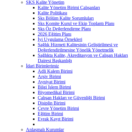
SKS Kalite Yönetim
Kalite Yönetim Birimi Çalışanları
Kalite Politikası
Sks Bölüm Kalite Sorumluları
Sks Komite Kurul ve Ekip Toplantı Planı
Sks Öz Değerlendirme Planı
2026 Eğitim Planı
İyi Uygulama Örnekleri
Sağlık Hizmeti Kalitesinin Geliştirilmesi ve
Değerlendirilmesine Yönelik Yönetmelik
Sağlıkta Kalite, Akreditasyon ve Çalışan Hakları
Dairesi Başkanlığı
İdari Birimlerimiz
Adli Kalem Birimi
Arşiv Birimi
Ayniyat Birimi
Bilgi İşlem Birimi
Biyomedikal Birimi
Çalışan Hakları ve Güvenliği Birimi
Disiplin Birimi
Çevre Yönetim Birimi
Eğitim Birimi
Evrak Kayıt Birimi
Anlaşmalı Kurumlar