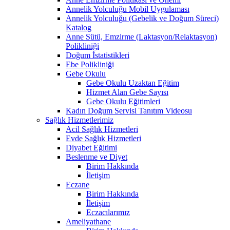
Annelik Yolculuğu Mobil Uygulaması
Annelik Yolculuğu (Gebelik ve Doğum Süreci)
Katalog
Anne Sütü, Emzirme (Laktasyon/Relaktasyon)
Polikliniği
Doğum İstatistikleri
Ebe Polikliniği
Gebe Okulu
Gebe Okulu Uzaktan Eğitim
Hizmet Alan Gebe Sayısı
Gebe Okulu Eğitimleri
Kadın Doğum Servisi Tanıtım Videosu
Sağlık Hizmetlerimiz
Acil Sağlık Hizmetleri
Evde Sağlık Hizmetleri
Diyabet Eğitimi
Beslenme ve Diyet
Birim Hakkında
İletişim
Eczane
Birim Hakkında
İletişim
Eczacılarımız
Ameliyathane