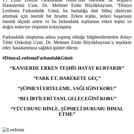
Hastanemiz Uzm. Dr. Mehmet Emin Büyükbayram, “Dünya
Lenfoma Farkındalık Günü, bu hastalığa dair bilinç düzeyini
artırmak için önemli bir fırsattır. Erken teşhis, tedavi başarısını
önemli ölçüde artırır ve bu farkındalık toplumun erken teşhis ve
doğru tedaviye erişimini kolaylaştırır.
Farkındalık oluşturma adına yapmış olduğu bilgilendirmeden dolayı
Tıbbi Onkoloji Uzm. Dr. Mehmet Emin Büyükbayram’a teşekkür
eder, hastalarımıza sağlıklı günler dileriz.
#DünyaLenfomaFarkındalıkGünü
“KANSERDE ERKEN TEŞHİS HAYAT KURTARIR”
“FARK ET, HAREKETE GEÇ”
“ŞÜPHEYİ ERTELEME, SAĞLIĞINI KORU”
“BELİRTİLERİ TANI, GELECEĞİNİ KORU”
“VÜCUDUNU DİNLE, ŞÜPHELİ DURUMU İHMAL
ETME”