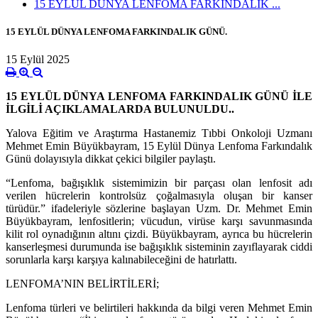
15 EYLÜL DÜNYA LENFOMA FARKINDALIK ...
15 EYLÜL DÜNYA LENFOMA FARKINDALIK GÜNÜ.
15 Eylül 2025
15 EYLÜL DÜNYA LENFOMA FARKINDALIK GÜNÜ İLE
İLGİLİ AÇIKLAMALARDA BULUNULDU..
Yalova Eğitim ve Araştırma Hastanemiz Tıbbi Onkoloji Uzmanı
Mehmet Emin Büyükbayram, 15 Eylül Dünya Lenfoma Farkındalık
Günü dolayısıyla dikkat çekici bilgiler paylaştı.
“Lenfoma, bağışıklık sistemimizin bir parçası olan lenfosit adı
verilen hücrelerin kontrolsüz çoğalmasıyla oluşan bir kanser
türüdür.” ifadeleriyle sözlerine başlayan Uzm. Dr. Mehmet Emin
Büyükbayram, lenfositlerin; vücudun, virüse karşı savunmasında
kilit rol oynadığının altını çizdi. Büyükbayram, ayrıca bu hücrelerin
kanserleşmesi durumunda ise bağışıklık sisteminin zayıflayarak ciddi
sorunlarla karşı karşıya kalınabileceğini de hatırlattı.
LENFOMA’NIN BELİRTİLERİ;
Lenfoma türleri ve belirtileri hakkında da bilgi veren Mehmet Emin