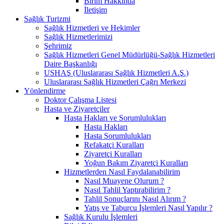
Birim Hakkında
İletişim
Sağlık Turizmi
Sağlık Hizmetleri ve Hekimler
Sağlık Hizmetlerimizi
Şehrimiz
Sağlık Hizmetleri Genel Müdürlüğü-Sağlık Hizmetleri
Daire Başkanlığı
USHAŞ (Uluslararası Sağlık Hizmetleri A.Ş.)
Uluslararası Sağlık Hizmetleri Çağrı Merkezi
Yönlendirme
Doktor Çalışma Listesi
Hasta ve Ziyaretçiler
Hasta Hakları ve Sorumlulukları
Hasta Hakları
Hasta Sorumlulukları
Refakatçi Kuralları
Ziyaretçi Kuralları
Yoğun Bakım Ziyaretçi Kuralları
Hizmetlerden Nasıl Faydalanabilirim
Nasıl Muayene Olurum ?​
Nasıl Tahlil Yaptırabilirim ?
Tahlil Sonuçlarını Nasıl Alırım ?
Yatış ve Taburcu İşlemleri Nasıl Yapılır ?
Sağlık Kurulu İşlemleri