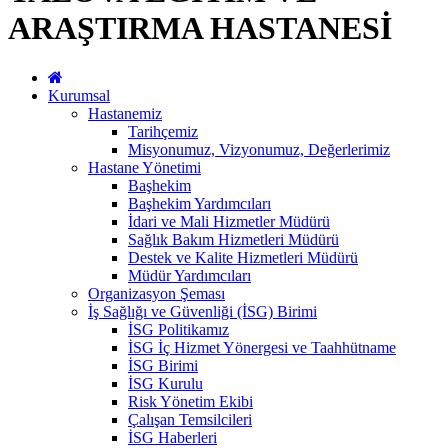
ARAŞTIRMA HASTANESİ
Kurumsal
Hastanemiz
Tarihçemiz
Misyonumuz, Vizyonumuz, Değerlerimiz
Hastane Yönetimi
Başhekim
Başhekim Yardımcıları
İdari ve Mali Hizmetler Müdürü
Sağlık Bakım Hizmetleri Müdürü
Destek ve Kalite Hizmetleri Müdürü
Müdür Yardımcıları
Organizasyon Şeması
İş Sağlığı ve Güvenliği (İSG) Birimi
İSG Politikamız
İSG İç Hizmet Yönergesi ve Taahhütname
İSG Birimi
İSG Kurulu
Risk Yönetim Ekibi
Çalışan Temsilcileri
İSG Haberleri