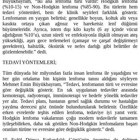
Büyükbayram, “İki ana lenfoma türü vardır: Hodgkin lenfoma
(%10-15) ve Non-Hodgkin lenfoma (%85-90). Bu türlerin hem
tedavi yöntemleri, hem de klinik seyirleri farklılık gösterir.
Lenfomanın en yaygın belirtisi; genellikle boyun, koltuk altı veya
kasıkta ortaya çıkan ağrısız ve hareketsiz lenf düğümü
büyümeleridir. Ayrıca, istem dışı kilo kaybı (6 ay içinde vücut
ağırlığının %10’u), uzun süreli ve enfeksiyonla ilişkili olmayan ateş
yüksekliği, aşırı gece terlemeleri (çamaşır ve çarşaf değiştirmeyi
gerektiren), halsizlik, öksürük ve nefes darlığı gibi belirtiler de
gözlemlenebilir.” dedi.
TEDAVİ YÖNTEMLERİ;
Tüm dünyada bir milyondan fazla insan lenfoma ile yaşadığını ve
her gün ortalama bin kişinin lenfoma tanısı aldığını söyleyen
Mehmet Emin Büyükbayram, “Tedavi, lenfomanın türü ve evresine
göre değişiklik gösterir. En sık uygulanan tedaviler arasında
kemoterapi, radyoterapi, immünoterapi ve hedefe yönelik tedaviler
yer alır. Tedavi planı, hastanın genel sağlık durumu ve hastalığın
yayılma derecesi göz önünde bulundurularak belirlenir. Özellikle
erken evrelerde teşhis edilen lenfoma, tedaviye iyi yanıt verir.
Hodgkin lenfoma vakalarının çoğu modern tedavilerle tamamen
iyileşebilirken, daha sık görülen Non-Hodgkin lenfomaların başarı
oranları türüne ve evresine göre değişiklik gösterir.” dedi.
15 Eylül Dünya Farkındalık Günü’nün önemine de değinen