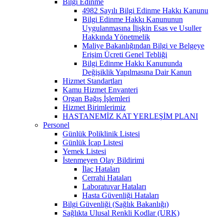
Bilgi Edinme
4982 Sayılı Bilgi Edinme Hakkı Kanunu
Bilgi Edinme Hakkı Kanununun
Uygulanmasına İlişkin Esas ve Usuller
Hakkında Yönetmelik
Maliye Bakanlığından Bilgi ve Belgeye
Erişim Ücreti Genel Tebliği
Bilgi Edinme Hakkı Kanununda
Değişiklik Yapılmasına Dair Kanun
Hizmet Standartları
Kamu Hizmet Envanteri
Organ Bağış İşlemleri
Hizmet Birimlerimiz
HASTANEMİZ KAT YERLEŞİM PLANI
Personel
Günlük Poliklinik Listesi
Günlük İcap Listesi
Yemek Listesi
İstenmeyen Olay Bildirimi
İlaç Hataları
Cerrahi Hataları
Laboratuvar Hataları
Hasta Güvenliği Hataları
Bilgi Güvenliği (Sağlık Bakanlığı)
Sağlıkta Ulusal Renkli Kodlar (URK)