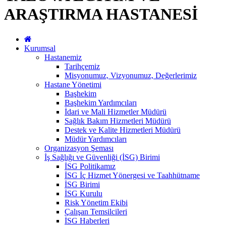
ARAŞTIRMA HASTANESİ
Kurumsal
Hastanemiz
Tarihçemiz
Misyonumuz, Vizyonumuz, Değerlerimiz
Hastane Yönetimi
Başhekim
Başhekim Yardımcıları
İdari ve Mali Hizmetler Müdürü
Sağlık Bakım Hizmetleri Müdürü
Destek ve Kalite Hizmetleri Müdürü
Müdür Yardımcıları
Organizasyon Şeması
İş Sağlığı ve Güvenliği (İSG) Birimi
İSG Politikamız
İSG İç Hizmet Yönergesi ve Taahhütname
İSG Birimi
İSG Kurulu
Risk Yönetim Ekibi
Çalışan Temsilcileri
İSG Haberleri