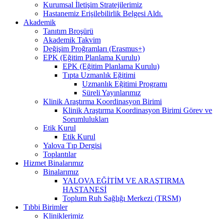
Kurumsal İletişim Stratejilerimiz
Hastanemiz Erişilebilirlik Belgesi Aldı.
Akademik
Tanıtım Broşürü
Akademik Takvim
Değişim Proğramları (Erasmus+)
EPK (Eğitim Planlama Kurulu)
EPK (Eğitim Planlama Kurulu)
Tıpta Uzmanlık Eğitimi
Uzmanlık Eğitimi Programı
Süreli Yayınlarımız
Klinik Araştırma Koordinasyon Birimi
Klinik Araştırma Koordinasyon Birimi Görev ve
Sorumlulukları
Etik Kurul
Etik Kurul
Yalova Tıp Dergisi
Toplantılar
Hizmet Binalarımız
Binalarımız
YALOVA EĞİTİM VE ARAŞTIRMA
HASTANESİ
Toplum Ruh Sağlığı Merkezi (TRSM)
Tıbbi Birimler
Kliniklerimiz