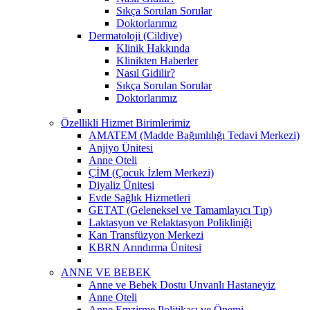
Sıkça Sorulan Sorular
Doktorlarımız
Dermatoloji (Cildiye)
Klinik Hakkında
Klinikten Haberler
Nasıl Gidilir?
Sıkça Sorulan Sorular
Doktorlarımız
Özellikli Hizmet Birimlerimiz
AMATEM (Madde Bağımlılığı Tedavi Merkezi)
Anjiyo Ünitesi
Anne Oteli
ÇİM (Çocuk İzlem Merkezi)
Diyaliz Ünitesi
Evde Sağlık Hizmetleri
GETAT (Geleneksel ve Tamamlayıcı Tıp)
Laktasyon ve Relaktasyon Polikliniği
Kan Transfüzyon Merkezi
KBRN Arındırma Ünitesi
ANNE VE BEBEK
Anne ve Bebek Dostu Unvanlı Hastaneyiz
Anne Oteli
Anne Emzirme Politikası ve Önemi