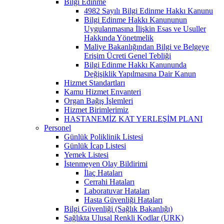
Bilgi Edinme
4982 Sayılı Bilgi Edinme Hakkı Kanunu
Bilgi Edinme Hakkı Kanununun
Uygulanmasına İlişkin Esas ve Usuller
Hakkında Yönetmelik
Maliye Bakanlığından Bilgi ve Belgeye
Erişim Ücreti Genel Tebliği
Bilgi Edinme Hakkı Kanununda
Değişiklik Yapılmasına Dair Kanun
Hizmet Standartları
Kamu Hizmet Envanteri
Organ Bağış İşlemleri
Hizmet Birimlerimiz
HASTANEMİZ KAT YERLEŞİM PLANI
Personel
Günlük Poliklinik Listesi
Günlük İcap Listesi
Yemek Listesi
İstenmeyen Olay Bildirimi
İlaç Hataları
Cerrahi Hataları
Laboratuvar Hataları
Hasta Güvenliği Hataları
Bilgi Güvenliği (Sağlık Bakanlığı)
Sağlıkta Ulusal Renkli Kodlar (URK)