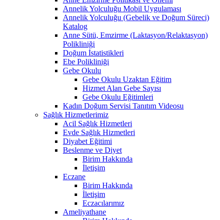
Annelik Yolculuğu Mobil Uygulaması
Annelik Yolculuğu (Gebelik ve Doğum Süreci)
Katalog
Anne Sütü, Emzirme (Laktasyon/Relaktasyon)
Polikliniği
Doğum İstatistikleri
Ebe Polikliniği
Gebe Okulu
Gebe Okulu Uzaktan Eğitim
Hizmet Alan Gebe Sayısı
Gebe Okulu Eğitimleri
Kadın Doğum Servisi Tanıtım Videosu
Sağlık Hizmetlerimiz
Acil Sağlık Hizmetleri
Evde Sağlık Hizmetleri
Diyabet Eğitimi
Beslenme ve Diyet
Birim Hakkında
İletişim
Eczane
Birim Hakkında
İletişim
Eczacılarımız
Ameliyathane