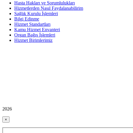
Hasta Hakları ve Sorumlulukları
Hizmetlerden Nasıl Faydalanabilirim
Sağlık Kurulu İşlemleri
Bilgi Edinme
Hizmet Standartları
Kamu Hizmet Envanteri
Organ Bağış İşlemleri
Hizmet Birimlerimiz
2026
×