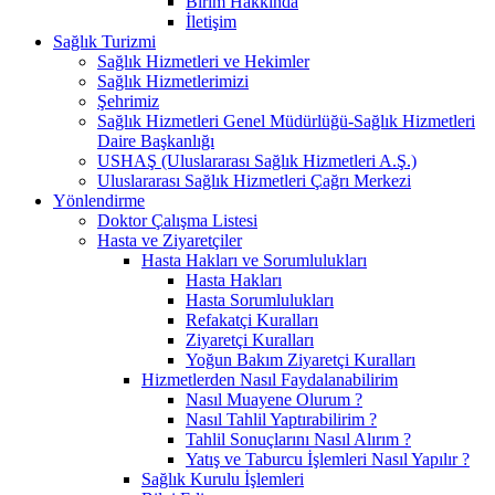
Birim Hakkında
İletişim
Sağlık Turizmi
Sağlık Hizmetleri ve Hekimler
Sağlık Hizmetlerimizi
Şehrimiz
Sağlık Hizmetleri Genel Müdürlüğü-Sağlık Hizmetleri
Daire Başkanlığı
USHAŞ (Uluslararası Sağlık Hizmetleri A.Ş.)
Uluslararası Sağlık Hizmetleri Çağrı Merkezi
Yönlendirme
Doktor Çalışma Listesi
Hasta ve Ziyaretçiler
Hasta Hakları ve Sorumlulukları
Hasta Hakları
Hasta Sorumlulukları
Refakatçi Kuralları
Ziyaretçi Kuralları
Yoğun Bakım Ziyaretçi Kuralları
Hizmetlerden Nasıl Faydalanabilirim
Nasıl Muayene Olurum ?​
Nasıl Tahlil Yaptırabilirim ?
Tahlil Sonuçlarını Nasıl Alırım ?
Yatış ve Taburcu İşlemleri Nasıl Yapılır ?
Sağlık Kurulu İşlemleri