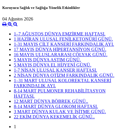
Koruyucu Sağlık ve Sağlığa Yönelik Etkinlikler
04 Ağustos 2026
1–7 AĞUSTOS DÜNYA EMZİRME HAFTASI.
1 HAZİRAN ULUSAL FENİLKETONÜRİ GÜNÜ.
1-31 MAYIS CİLT KANSERİ FARKINDALIK AYI.
17 MAYIS DÜNYA HİPERTANSİYON GÜNÜ.
16 MAYIS ULUSLARARASI ÇÖLYAK GÜNÜ.
5 MAYIS DÜNYA ASTIM GÜNÜ.
5 MAYIS DÜNYA EL HİJYENİ GÜNÜ.
1-7 NİSAN ULUSAL KANSER HAFTASI.
2 NİSAN DÜNYA OTİZM FARKINDALIK GÜNÜ.
1–31 MART ULUSAL KOLOREKTAL KANSERİ
FARKINDALIK AYI.
8-14 MART PULMONER REHABİLİTASYON
HAFTASI.
12 MART DÜNYA BÖBREK GÜNÜ..
8-14 MART DÜNYA GLOKOM HAFTASI.
3 MART DÜNYA KULAK VE İŞİTME GÜNÜ.
22 EKİM DÜNYA KEKEMELİK GÜNÜ..
1