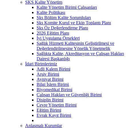
SKS Kalite Yönetim
Kalite Yönetim Birimi Çalışanları
Kalite Politikası
Sks Bölüm Kalite Sorumluları
Sks Komite Kurul ve Ekip Toplantı Planı
Sks Öz Değerlendirme Planı
2026 Eğitim Planı
İyi Uygulama Örnekleri
Sağlık Hizmeti Kalitesinin Geliştirilmesi ve
Değerlendirilmesine Yönelik Yönetmelik
Sağlıkta Kalite, Akreditasyon ve Çalışan Hakları
Dairesi Başkanlığı
İdari Birimlerimiz
Adli Kalem Birimi
Arşiv Birimi
Ayniyat Birimi
Bilgi İşlem Birimi
Biyomedikal Birimi
Çalışan Hakları ve Güvenliği Birimi
Disiplin Birimi
Çevre Yönetim Birimi
Eğitim Birimi
Evrak Kayıt Birimi
Anlaşmalı Kurumlar